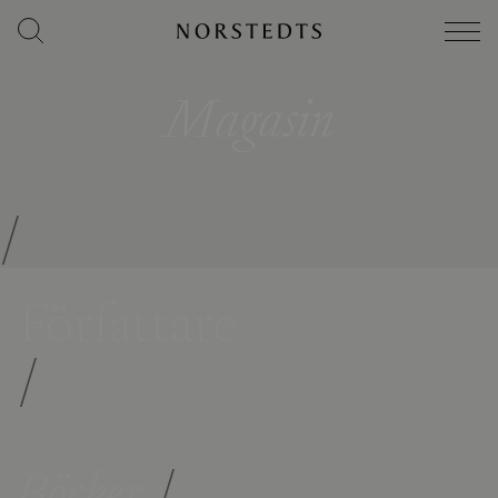
Magasin
/
Författare
/
Böcker
/