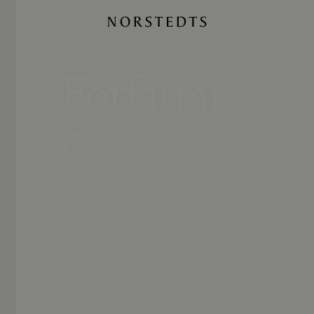
Författar
e