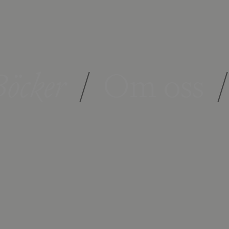
öcker
/
Om oss
/