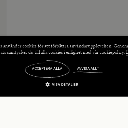
s använder
cookies
för att förbättra användarupplevelsen. Genom
ts samtycker du till alla cookies i enlighet med vår cookiepolicy.
ACCEPTERA ALLA
AVVISA ALLT
/
VISA DETALJER
IKT NÖDVÄNDIGT
PRESTANDA
INRIKTNING
FU
numerera på våra nyhetsbrev!
Strikt nödvändigt
Prestanda
Inriktning
Funktioner