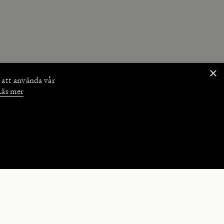
×
 att använda vår
Läs mer
NKTIONER