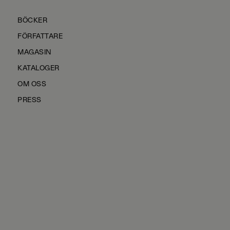
BÖCKER
FÖRFATTARE
MAGASIN
KATALOGER
OM OSS
PRESS
KONTAKTA OSS
HÅLLBARHET
MANUS