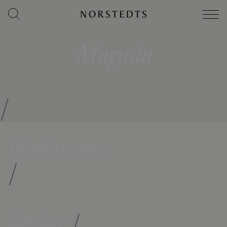
Magasin
/
Författare
/
Böcker
/