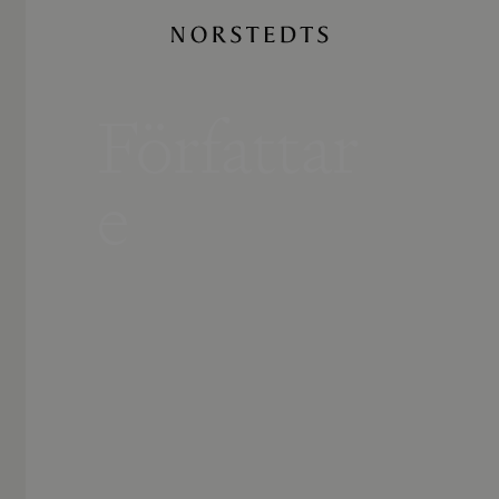
Författar
e