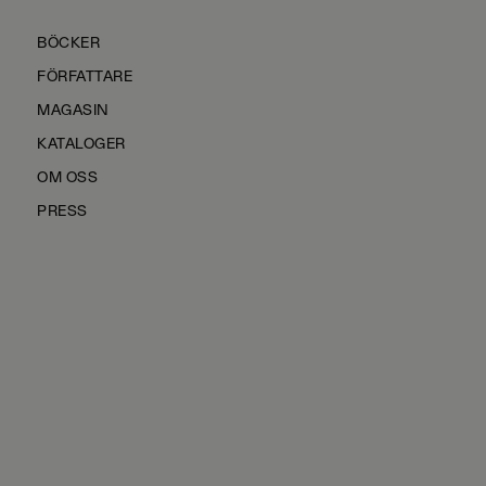
BÖCKER
FÖRFATTARE
MAGASIN
KATALOGER
OM OSS
PRESS
KONTAKTA OSS
HÅLLBARHET
MANUS