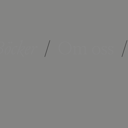
öcker
/
Om oss
/