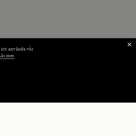
×
 att använda vår
Läs mer
NKTIONER