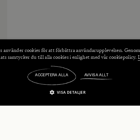
s använder
cookies
för att förbättra användarupplevelsen. Genom
ts samtycker du till alla cookies i enlighet med vår cookiepolicy.
ACCEPTERA ALLA
AVVISA ALLT
/
VISA DETALJER
IKT NÖDVÄNDIGT
PRESTANDA
INRIKTNING
FU
numerera på våra nyhetsbrev!
Strikt nödvändigt
Prestanda
Inriktning
Funktioner