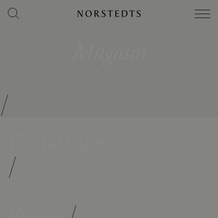
Magasin
/
Författare
/
Böcker
/