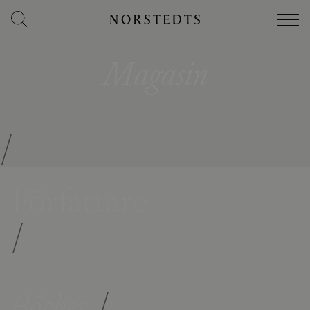
Magasin
/
Författare
/
Böcker
/