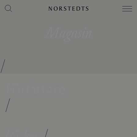
Magasin
/
Författare
/
Böcker
/