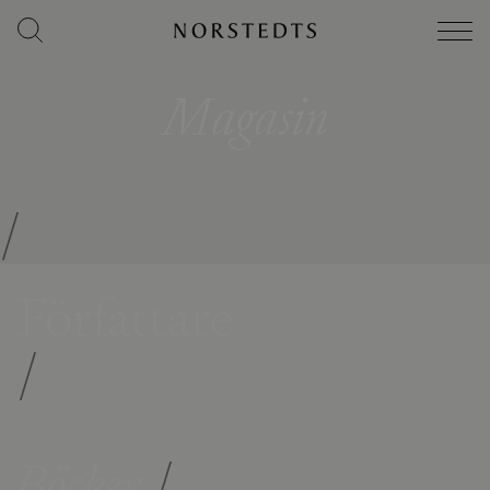
Magasin
/
Författare
/
Böcker
/