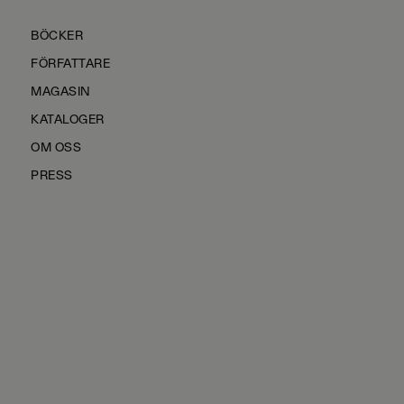
BÖCKER
FÖRFATTARE
MAGASIN
KATALOGER
OM OSS
PRESS
KONTAKTA OSS
HÅLLBARHET
MANUS