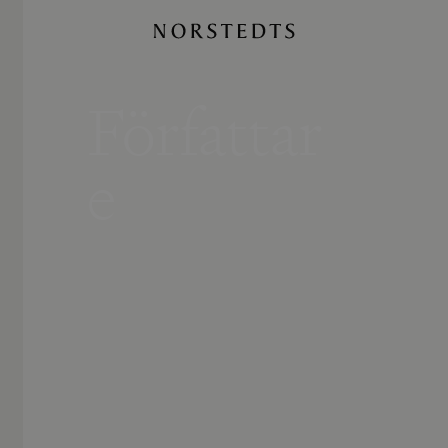
Författar
e