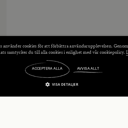
s använder
cookies
för att förbättra användarupplevelsen. Genom
ts samtycker du till alla cookies i enlighet med vår cookiepolicy.
ACCEPTERA ALLA
AVVISA ALLT
/
VISA DETALJER
IKT NÖDVÄNDIGT
PRESTANDA
INRIKTNING
FU
numerera på våra nyhetsbrev!
Strikt nödvändigt
Prestanda
Inriktning
Funktioner