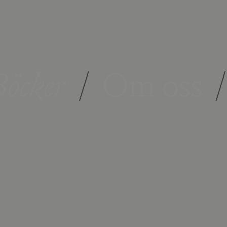
öcker
/
Om oss
/