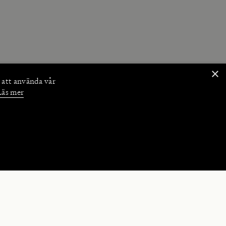
×
 att använda vår
Läs mer
NKTIONER