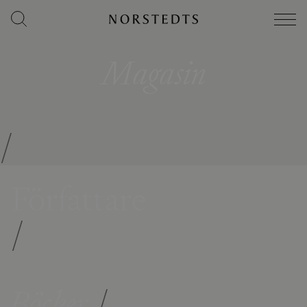
Magasin
/
Författare
/
Böcker
/