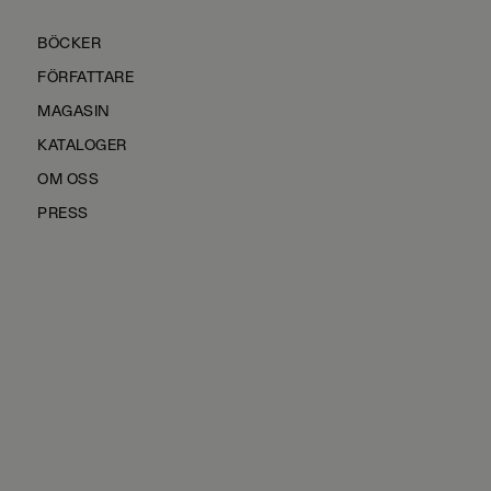
BÖCKER
FÖRFATTARE
MAGASIN
KATALOGER
OM OSS
PRESS
KONTAKTA OSS
HÅLLBARHET
MANUS