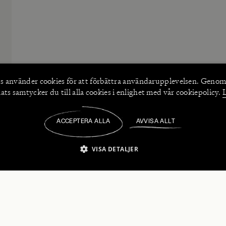
s använder
cookies
för att förbättra användarupplevelsen. Genom
ts samtycker du till alla cookies i enlighet med vår cookiepolicy.
ACCEPTERA ALLA
AVVISA ALLT
/
VISA DETALJER
IKT NÖDVÄNDIGT
PRESTANDA
INRIKTNING
FU
numerera på våra nyhetsbrev!
Strikt nödvändigt
Prestanda
Inriktning
Funktioner