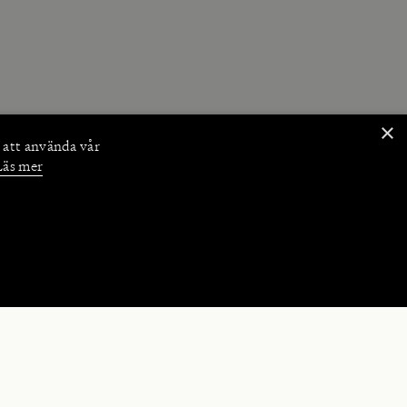
×
 att använda vår
Läs mer
NKTIONER