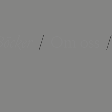
öcker
/
Om oss
/