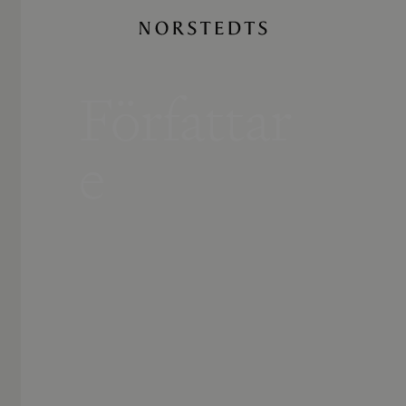
Författar
e