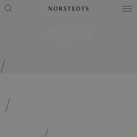
Magasin
/
Författare
/
Böcker
/