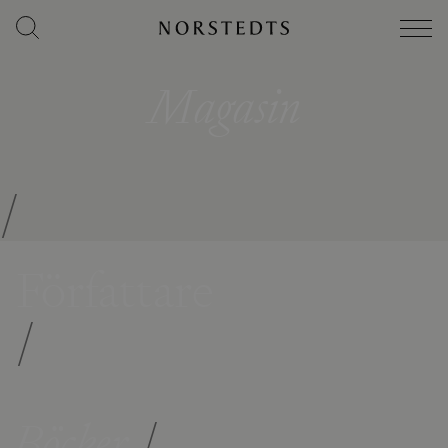
Magasin
/
Författare
/
Böcker
/