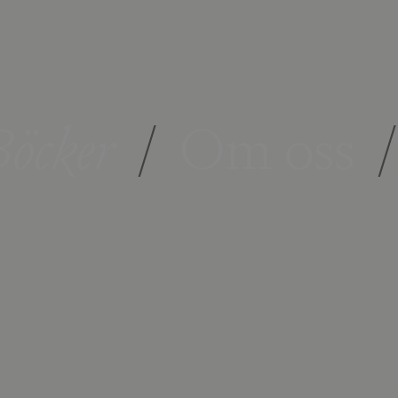
öcker
/
Om oss
/