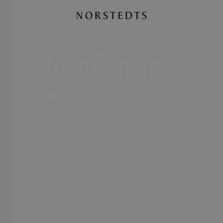
Författar
e