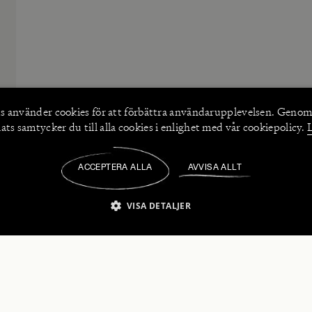
s använder
cookies
för att förbättra användarupplevelsen. Genom
ts samtycker du till alla cookies i enlighet med vår cookiepolicy.
ACCEPTERA ALLA
AVVISA ALLT
/
VISA DETALJER
IKT NÖDVÄNDIGT
PRESTANDA
INRIKTNING
FU
numerera på våra nyhetsbrev!
Strikt nödvändigt
Prestanda
Inriktning
Funktioner