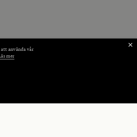
×
 att använda vår
Läs mer
NKTIONER