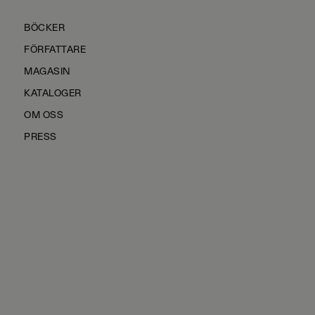
BÖCKER
FÖRFATTARE
MAGASIN
KATALOGER
OM OSS
PRESS
KONTAKTA OSS
HÅLLBARHET
MANUS