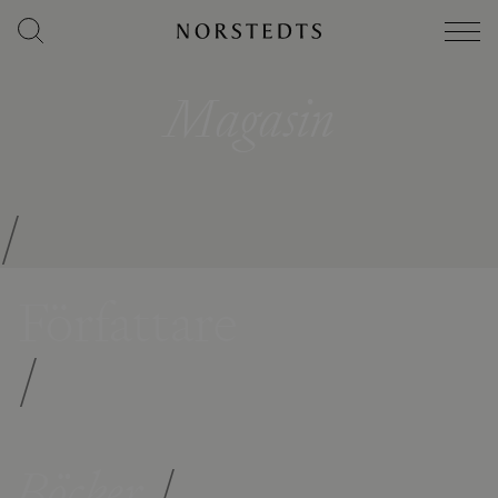
Magasin
/
Författare
/
Böcker
/