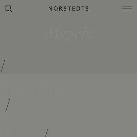
Magasin
/
Författare
/
Böcker
/