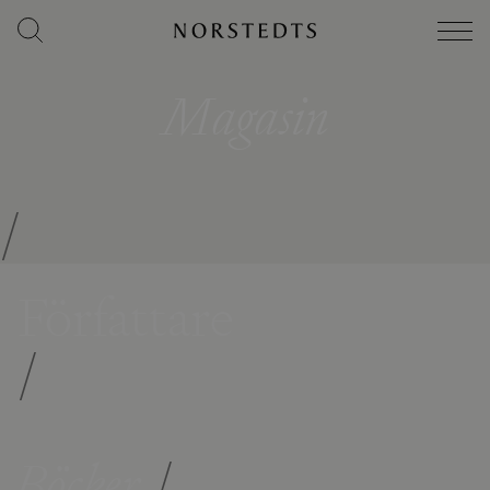
Magasin
/
Författare
/
Böcker
/