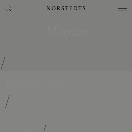
Magasin
/
Författare
/
Böcker
/