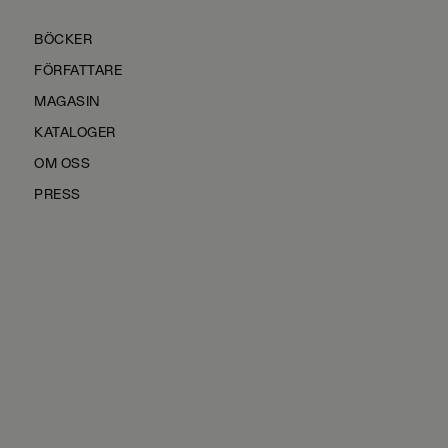
BÖCKER
FÖRFATTARE
MAGASIN
KATALOGER
OM OSS
PRESS
KONTAKTA OSS
HÅLLBARHET
MANUS