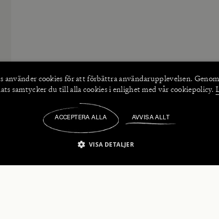
s använder
cookies
för att förbättra användarupplevelsen. Genom
ts samtycker du till alla cookies i enlighet med vår cookiepolicy.
ACCEPTERA ALLA
AVVISA ALLT
/
VISA DETALJER
IKT NÖDVÄNDIGT
PRESTANDA
INRIKTNING
FU
numerera på våra nyhetsbrev!
Strikt nödvändigt
Prestanda
Inriktning
Funktioner