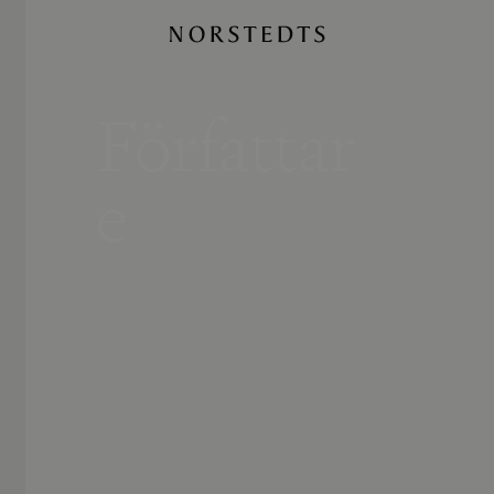
Författar
e