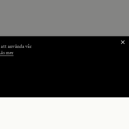
×
 att använda vår
Läs mer
NKTIONER