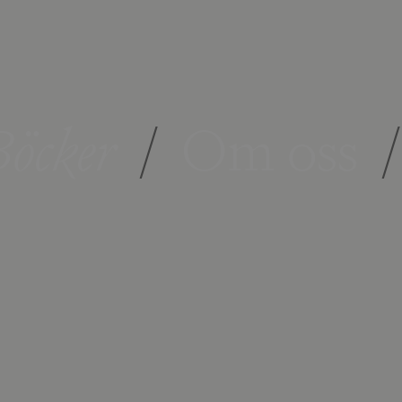
öcker
/
Om oss
/