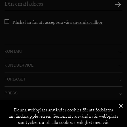
Klicka här för att acceptera våra
användarvillkor
KONTAKT
Norstedts Förlagsgrupp AB
KUNDSERVICE
P.O. Box 2052
Kontakta oss
FÖRLAGET
SE-103 12 Stockholm, Sweden
Användarvillkor
Norstedts historia
Besöksadress: Tryckerigatan 4
PRESS
Integritetspolicy
Norstedts Förlagsgrupp
Kataloger
×
Org.nr: 556045-7748
Cookiepolicy
FÖLJ OSS
Denna webbplats använder
cookies
för att förbättra
Norstedts Agency
Bildarkiv
+46 (0) 8 769 88 00
användarupplevelsen. Genom att använda vår webbplats
Instagram
Miljö och hållbarhet
2026
©
Norstedts
samtycker du till alla cookies i enlighet med vår
Recensionsexemplar
+46 (0) 8 769 88 00