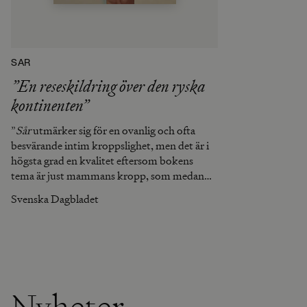
SÅR
”En reseskildring över den ryska
kontinenten”
”
Sår
utmärker sig för en ovanlig och ofta
besvärande intim kroppslighet, men det är i
högsta grad en kvalitet eftersom bokens
tema är just mammans kropp, som medan
den ännu levde hade en så dominant roll i
Svenska Dagbladet
dotterns liv och nu i stympat skick färdas i
sin urna genom det postsovjetiska samhället
på väg mot den sista vilan.”
Nyheter