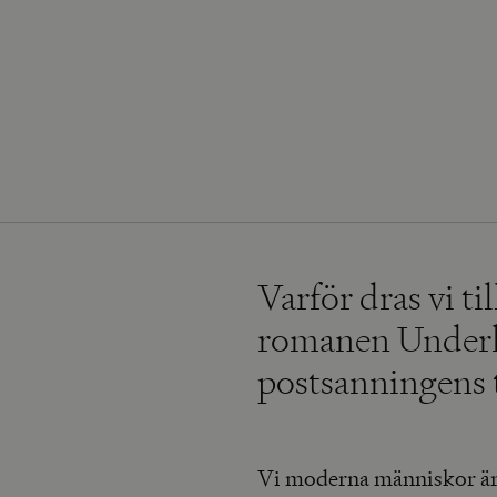
Varför dras vi ti
romanen Underla
postsanningens 
Vi moderna människor är va