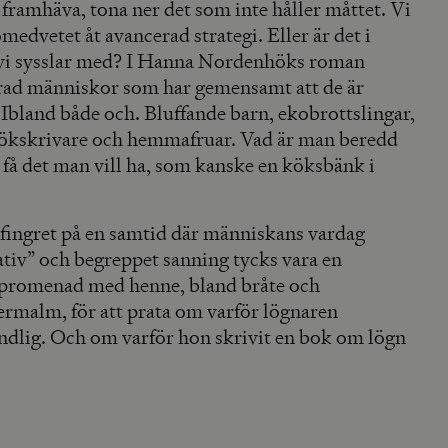
l framhäva, tona ner det som inte håller måttet. Vi
medvetet åt avancerad strategi. Eller är det i
r vi sysslar med? I Hanna Nordenhöks roman
rad människor som har gemensamt att de är
 Ibland både och. Bluffande barn, ekobrottslingar,
ökskrivare och hemmafruar. Vad är man beredd
att få det man vill ha, som kanske en köksbänk i
ingret på en samtid där människans vardag
rrativ” och begreppet sanning tycks vara en
n promenad med henne, bland bråte och
ermalm, för att prata om varför lögnaren
ndlig. Och om varför hon skrivit en bok om lögn