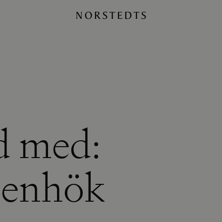
d med:
denhök