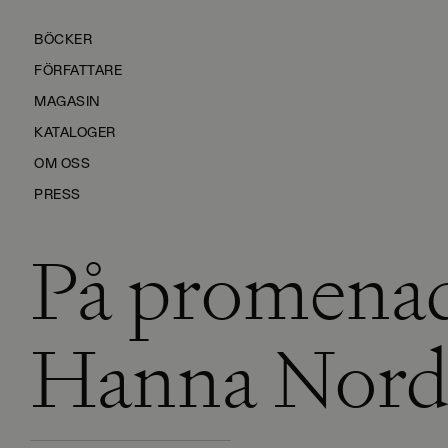
BÖCKER
FÖRFATTARE
MAGASIN
KATALOGER
OM OSS
PRESS
På promena
KONTAKTA OSS
HÅLLBARHET
MANUS
Hanna Nor