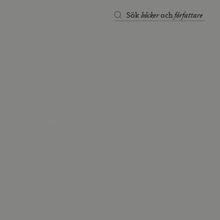
böcker
författare
Sök
och
Foto
:
Elvira Glänte