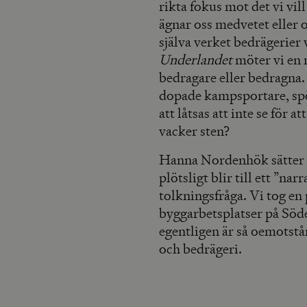
rikta fokus mot det vi vil
ägnar oss medvetet eller o
själva verket bedrägerie
Underlandet
möter vi en 
bedragare eller bedragna.
dopade kampsportare, sp
att låtsas att inte se för 
vacker sten?
Hanna Nordenhök sätter f
plötsligt blir till ett ”na
tolkningsfråga. Vi tog e
byggarbetsplatser på Söd
egentligen är så oemotstå
och bedrägeri.