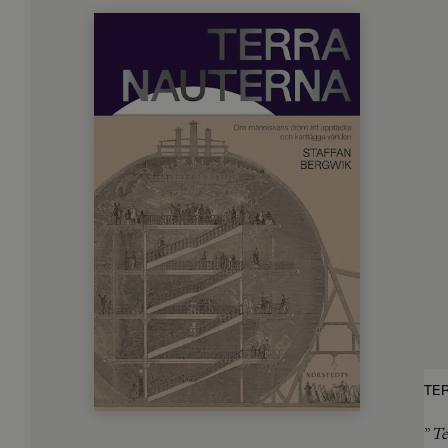
TE
”
Te