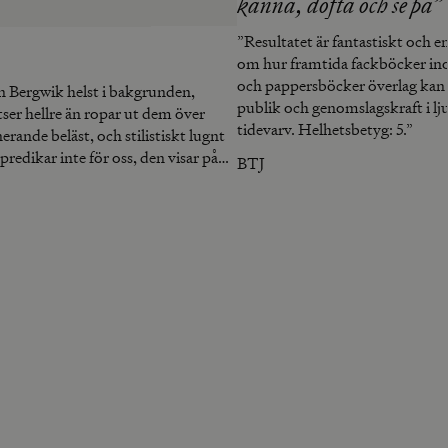
känna, dofta och se på”
”Resultatet är fantastiskt och e
om hur framtida fackböcker i
och pappersböcker överlag kan 
an Bergwik helst i bakgrunden,
publik och genomslagskraft i l
tser hellre än ropar ut dem över
tidevarv. Helhetsbetyg: 5.”
rande beläst, och stilistiskt lugnt
redikar inte för oss, den visar på
BTJ
adoxer.”