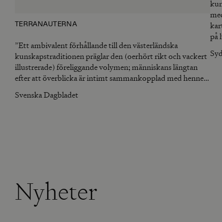
kun
med
kar
TERRANAUTERNA
på 
”Ett ambivalent förhållande till den västerländska
num
Syd
kunskapstraditionen präglar den (oerhört rikt och vackert
illustrerade) föreliggande volymen; människans längtan
efter att överblicka är intimt sammankopplad med hennes
vilja att dominera.”
Svenska Dagbladet
Nyheter