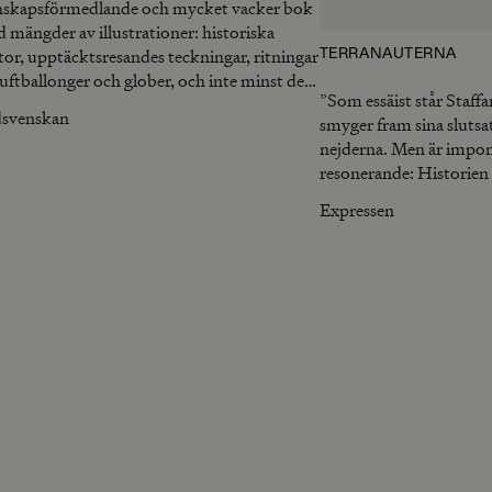
skapsförmedlande och mycket vacker bok
 mängder av illustrationer: historiska
tor, upptäcktsresandes teckningar, ritningar
TERRANAUTERNA
luftballonger och glober, och inte minst de
”Som essäist står Staff
era klassiska fotografierna av vår planet.”
svenskan
smyger fram sina slutsa
nejderna. Men är impone
resonerande: Historien p
komplikationer och par
Expressen