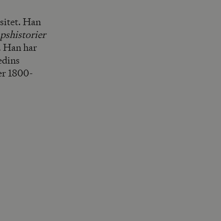
sitet. Han
pshistorier
. Han har
edins
er 1800-