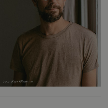
Foto
:
Kajsa Göransson