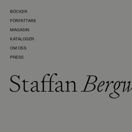
BÖCKER
FÖRFATTARE
MAGASIN
KATALOGER
OM OSS
PRESS
Staffan
Bergw
KONTAKTA OSS
HÅLLBARHET
MANUS