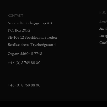
KUN
KONTAKT
Kon
Norstedts Förlagsgrupp AB
Anv
P.O. Box 2052
Inte
SE-103 12 Stockholm, Sweden
Coo
Besöksadress: Tryckerigatan 4
Org.nr: 556045-7748
+46 (0) 8 769 88 00
+46 (0) 8 769 88 00