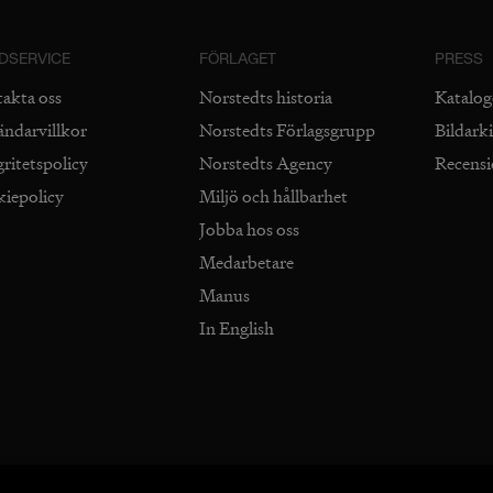
DSERVICE
FÖRLAGET
PRESS
takta oss
Norstedts historia
Katalog
ändarvillkor
Norstedts Förlagsgrupp
Bildark
gritetspolicy
Norstedts Agency
Recens
kiepolicy
Miljö och hållbarhet
Jobba hos oss
Medarbetare
Manus
In English