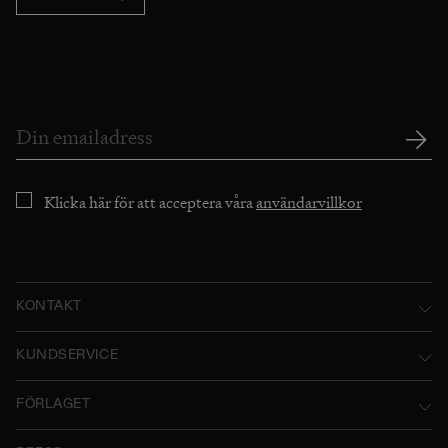
Klicka här för att acceptera våra
användarvillkor
KONTAKT
Norstedts Förlagsgrupp AB
KUNDSERVICE
P.O. Box 2052
Kontakta oss
FÖRLAGET
SE-103 12 Stockholm, Sweden
Användarvillkor
Norstedts historia