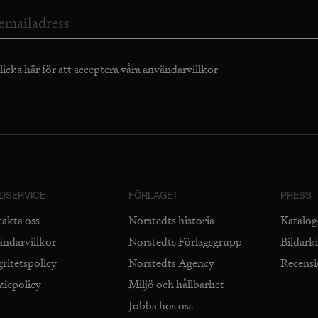
licka här för att acceptera våra
användarvillkor
DSERVICE
FÖRLAGET
PRESS
takta oss
Norstedts historia
Katalog
ändarvillkor
Norstedts Förlagsgrupp
Bildark
gritetspolicy
Norstedts Agency
Recens
kiepolicy
Miljö och hållbarhet
Jobba hos oss