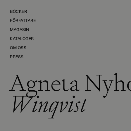
BÖCKER
FÖRFATTARE
MAGASIN
KATALOGER
OM OSS
PRESS
Agneta Nyh
KONTAKTA OSS
HÅLLBARHET
Winqvist
MANUS