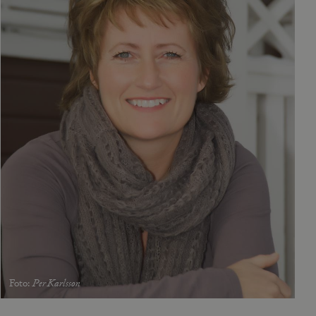
Foto
:
Per Karlsson