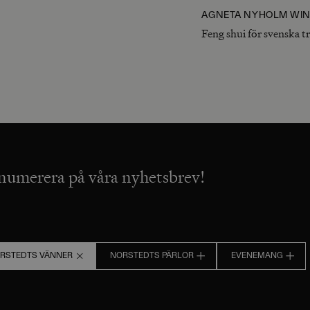
AGNETA NYHOLM WIN
Feng shui för svenska t
numerera på våra nyhetsbrev!
RSTEDTS VÄNNER
NORSTEDTS PÄRLOR
EVENEMANG