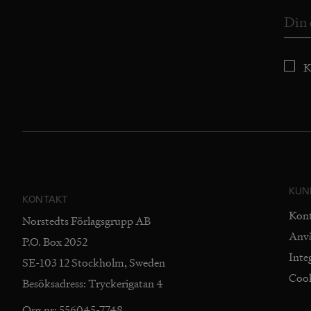
K
KUN
KONTAKT
Kon
Norstedts Förlagsgrupp AB
Anv
P.O. Box 2052
Inte
SE-103 12 Stockholm, Sweden
Coo
Besöksadress: Tryckerigatan 4
Org.nr: 556045-7748