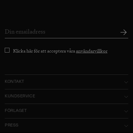
Klicka här för att acceptera våra
användarvillkor
KONTAKT
Norstedts Förlagsgrupp AB
KUNDSERVICE
P.O. Box 2052
Kontakta oss
FÖRLAGET
SE-103 12 Stockholm, Sweden
Användarvillkor
Norstedts historia
Besöksadress: Tryckerigatan 4
PRESS
Integritetspolicy
Norstedts Förlagsgrupp