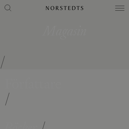
Magasin
/
Författare
/
Böcker
/