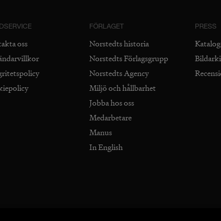
DSERVICE
FÖRLAGET
PRESS
takta oss
Norstedts historia
Katalog
ändarvillkor
Norstedts Förlagsgrupp
Bildark
gritetspolicy
Norstedts Agency
Recens
kiepolicy
Miljö och hållbarhet
Jobba hos oss
Medarbetare
Manus
In English