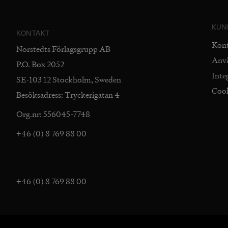
KUN
KONTAKT
Kon
Norstedts Förlagsgrupp AB
Anv
P.O. Box 2052
Inte
SE-103 12 Stockholm, Sweden
Coo
Besöksadress: Tryckerigatan 4
Org.nr: 556045-7748
+46 (0) 8 769 88 00
+46 (0) 8 769 88 00