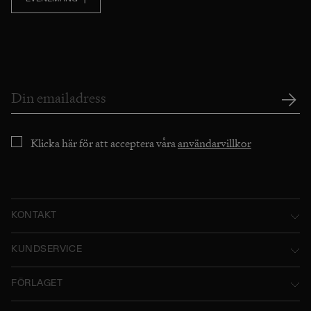
Klicka här för att acceptera våra
användarvillkor
KONTAKT
Norstedts Förlagsgrupp AB
KUNDSERVICE
P.O. Box 2052
Kontakta oss
FÖRLAGET
SE-103 12 Stockholm, Sweden
Användarvillkor
Norstedts historia