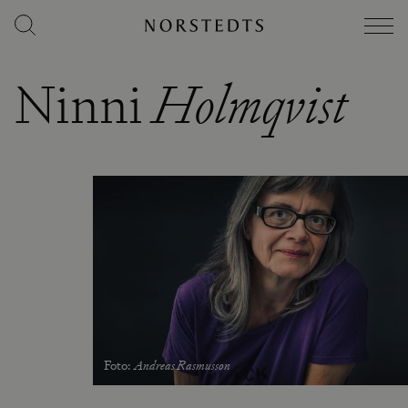
Ninni
Holmqvist
Foto
:
Andreas Rasmusson