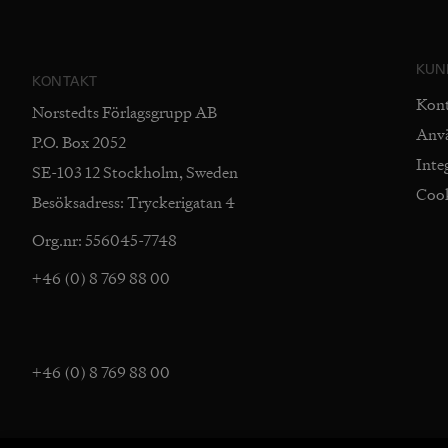
KUN
KONTAKT
Kon
Norstedts Förlagsgrupp AB
Anv
P.O. Box 2052
Inte
SE-103 12 Stockholm, Sweden
Coo
Besöksadress: Tryckerigatan 4
Org.nr: 556045-7748
+46 (0) 8 769 88 00
+46 (0) 8 769 88 00