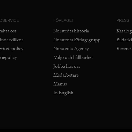
DSERVICE
FÖRLAGET
PRESS
takta oss
Norstedts historia
Katalog
ändarvillkor
Norstedts Förlagsgrupp
Bildark
gritetspolicy
Norstedts Agency
Recens
kiepolicy
Miljö och hållbarhet
Jobba hos oss
Medarbetare
Manus
In English