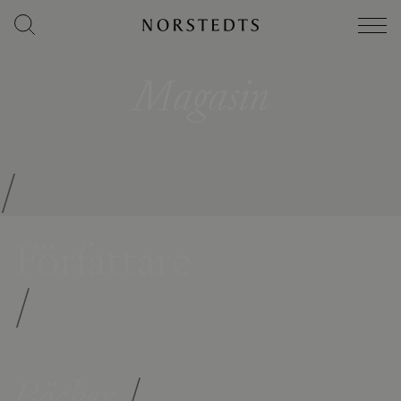
Magasin
/
Författare
/
Böcker
/