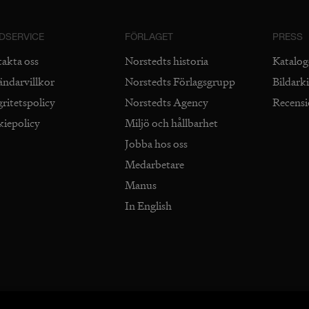
DSERVICE
FÖRLAGET
PRESS
takta oss
Norstedts historia
Katalog
ändarvillkor
Norstedts Förlagsgrupp
Bildark
gritetspolicy
Norstedts Agency
Recens
kiepolicy
Miljö och hållbarhet
Jobba hos oss
Medarbetare
Manus
In English