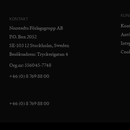
KUN
KONTAKT
Kon
Norstedts Förlagsgrupp AB
Anv
P.O. Box 2052
Inte
SE-103 12 Stockholm, Sweden
Coo
Besöksadress: Tryckerigatan 4
Org.nr: 556045-7748
+46 (0) 8 769 88 00
+46 (0) 8 769 88 00