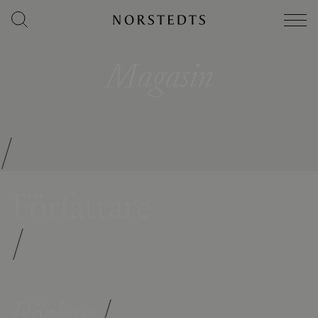
Magasin
/
Författare
/
Böcker
/