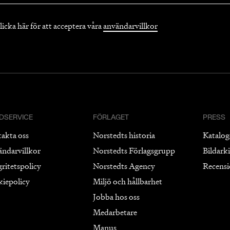
licka här för att acceptera våra
användarvillkor
DSERVICE
FÖRLAGET
PRESS
takta oss
Norstedts historia
Katalog
ändarvillkor
Norstedts Förlagsgrupp
Bildark
gritetspolicy
Norstedts Agency
Recens
kiepolicy
Miljö och hållbarhet
Jobba hos oss
Medarbetare
Manus