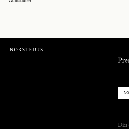
Guldstaden
Pre
NO