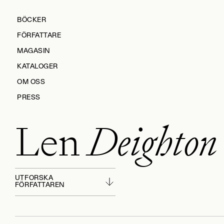
BÖCKER
FÖRFATTARE
MAGASIN
KATALOGER
OM OSS
PRESS
Len
Deighton
KONTAKTA OSS
HÅLLBARHET
MANUS
UTFORSKA
FÖRFATTAREN