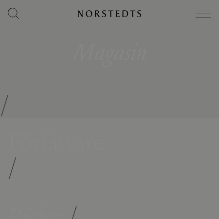
Magasin
/
Författare
/
Böcker
/