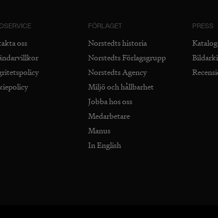
DSERVICE
FÖRLAGET
PRESS
takta oss
Norstedts historia
Katalog
ändarvillkor
Norstedts Förlagsgrupp
Bildark
gritetspolicy
Norstedts Agency
Recens
kiepolicy
Miljö och hållbarhet
Jobba hos oss
Medarbetare
Manus
In English