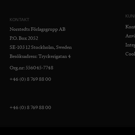
KUN
KONTAKT
Kon
Norstedts Förlagsgrupp AB
Anv
P.O. Box 2052
Inte
SE-103 12 Stockholm, Sweden
Coo
Besöksadress: Tryckerigatan 4
Org.nr: 556045-7748
+46 (0) 8 769 88 00
+46 (0) 8 769 88 00