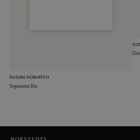
SU
Di
SUSAN HOWATCH
Segrarens lön