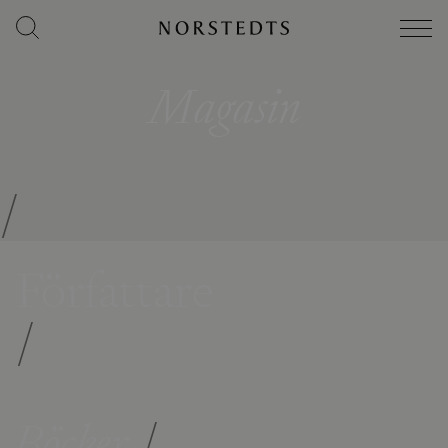
Magasin
/
Författare
/
Böcker
/