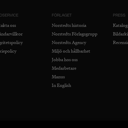
DSERVICE
FÖRLAGET
PRESS
takta oss
Norstedts historia
Katalog
ändarvillkor
Norstedts Förlagsgrupp
Bildark
gritetspolicy
Norstedts Agency
Recens
kiepolicy
Miljö och hållbarhet
Jobba hos oss
Medarbetare
Manus
In English