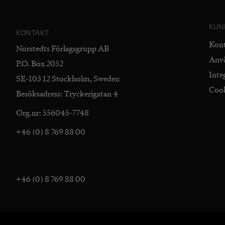
KUN
KONTAKT
Kon
Norstedts Förlagsgrupp AB
Anv
P.O. Box 2052
Inte
SE-103 12 Stockholm, Sweden
Coo
Besöksadress: Tryckerigatan 4
Org.nr: 556045-7748
+46 (0) 8 769 88 00
+46 (0) 8 769 88 00