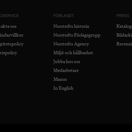
DSERVICE
FÖRLAGET
PRESS
takta oss
Norstedts historia
Katalog
ändarvillkor
Norstedts Förlagsgrupp
Bildark
gritetspolicy
Norstedts Agency
Recens
kiepolicy
Miljö och hållbarhet
Jobba hos oss
Medarbetare
Manus
In English