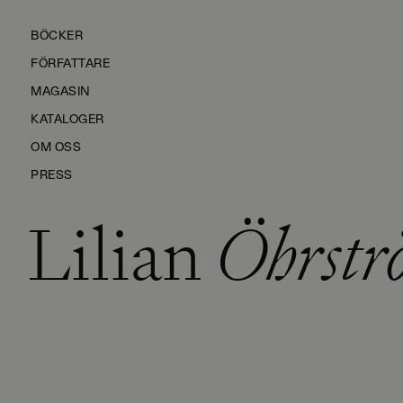
BÖCKER
FÖRFATTARE
MAGASIN
KATALOGER
OM OSS
PRESS
Lilian
Öhrstr
KONTAKTA OSS
HÅLLBARHET
MANUS