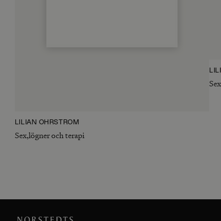
LI
Sex
LILIAN ÖHRSTRÖM
Sex,lögner och terapi