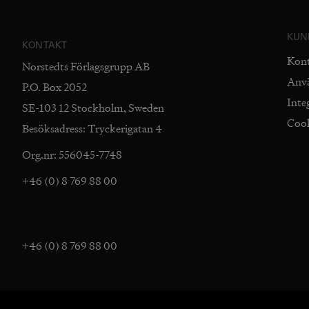
KUN
KONTAKT
Kon
Norstedts Förlagsgrupp AB
Anv
P.O. Box 2052
Inte
SE-103 12 Stockholm, Sweden
Coo
Besöksadress: Tryckerigatan 4
Org.nr: 556045-7748
+46 (0) 8 769 88 00
+46 (0) 8 769 88 00