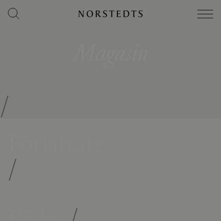
Magasin
/
Författare
/
Böcker
/