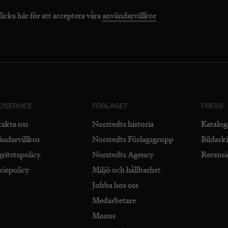
licka här för att acceptera våra
användarvillkor
DSERVICE
FÖRLAGET
PRESS
takta oss
Norstedts historia
Katalog
ändarvillkor
Norstedts Förlagsgrupp
Bildark
gritetspolicy
Norstedts Agency
Recens
kiepolicy
Miljö och hållbarhet
Jobba hos oss
Medarbetare
Manus