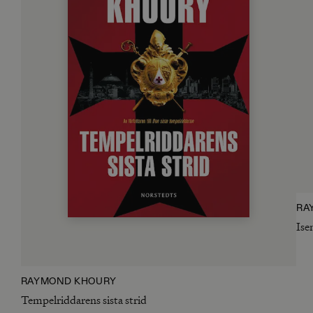
RA
Ise
RAYMOND KHOURY
Tempelriddarens sista strid