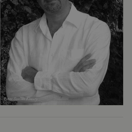
Foto
:
Suellen Khoury