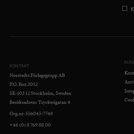
K
KUN
KONTAKT
Kon
Norstedts Förlagsgrupp AB
Anv
P.O. Box 2052
Inte
SE-103 12 Stockholm, Sweden
Coo
Besöksadress: Tryckerigatan 4
Org.nr: 556045-7748
+46 (0) 8 769 88 00