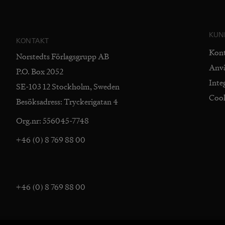
KUN
KONTAKT
Kon
Norstedts Förlagsgrupp AB
Anv
P.O. Box 2052
Inte
SE-103 12 Stockholm, Sweden
Coo
Besöksadress: Tryckerigatan 4
Org.nr: 556045-7748
+46 (0) 8 769 88 00
+46 (0) 8 769 88 00