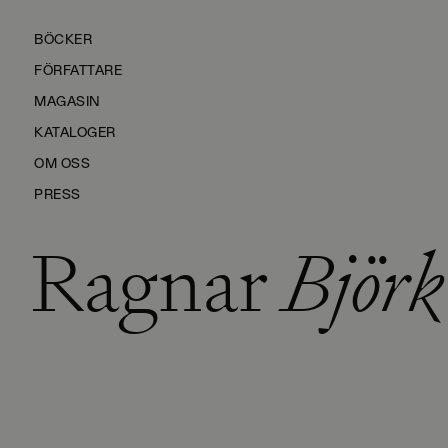
BÖCKER
FÖRFATTARE
MAGASIN
KATALOGER
OM OSS
PRESS
Ragnar
Björk
KONTAKTA OSS
HÅLLBARHET
MANUS