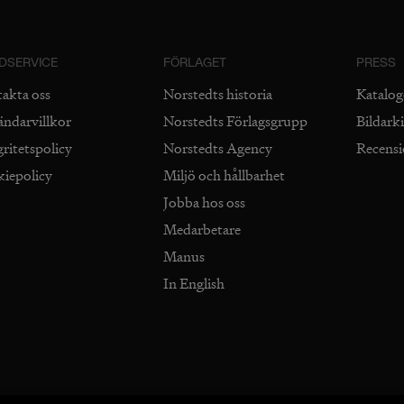
DSERVICE
FÖRLAGET
PRESS
takta oss
Norstedts historia
Katalog
ändarvillkor
Norstedts Förlagsgrupp
Bildark
gritetspolicy
Norstedts Agency
Recens
kiepolicy
Miljö och hållbarhet
Jobba hos oss
Medarbetare
Manus
In English