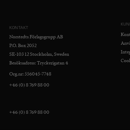
KUN
KONTAKT
Kon
Norstedts Förlagsgrupp AB
Anv
P.O. Box 2052
Inte
SE-103 12 Stockholm, Sweden
Coo
Besöksadress: Tryckerigatan 4
Org.nr: 556045-7748
+46 (0) 8 769 88 00
+46 (0) 8 769 88 00