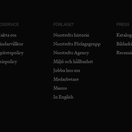
DSERVICE
FÖRLAGET
PRESS
takta oss
Norstedts historia
Katalog
ändarvillkor
Norstedts Förlagsgrupp
Bildark
gritetspolicy
Norstedts Agency
Recens
kiepolicy
Miljö och hållbarhet
Jobba hos oss
Medarbetare
Manus
In English