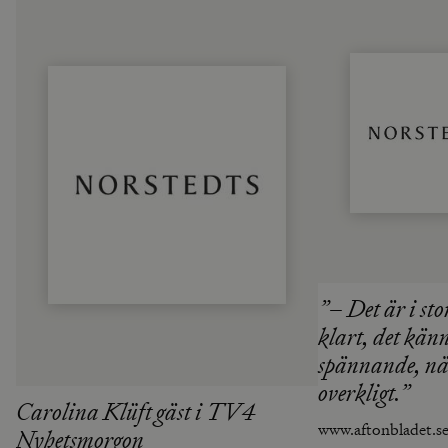
”– Det är i stor
klart, det känn
spännande, nä
overkligt.”
Carolina Klüft gäst i TV4
www.aftonbladet.s
Nyhetsmorgon