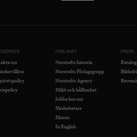
DSERVICE
FÖRLAGET
PRESS
takta oss
Norstedts historia
Katalog
ändarvillkor
Norstedts Förlagsgrupp
Bildark
gritetspolicy
Norstedts Agency
Recens
kiepolicy
Miljö och hållbarhet
Jobba hos oss
Medarbetare
Manus
In English