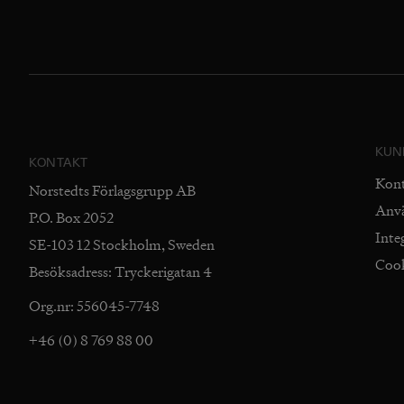
KUN
KONTAKT
Kon
Norstedts Förlagsgrupp AB
Anv
P.O. Box 2052
Inte
SE-103 12 Stockholm, Sweden
Coo
Besöksadress: Tryckerigatan 4
Org.nr: 556045-7748
+46 (0) 8 769 88 00