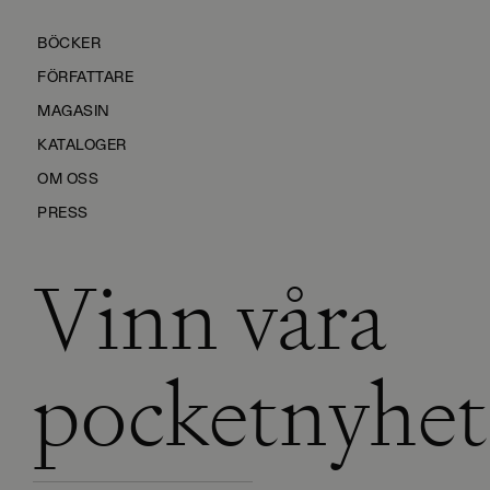
BÖCKER
FÖRFATTARE
MAGASIN
KATALOGER
OM OSS
PRESS
Vinn våra
KONTAKTA OSS
HÅLLBARHET
MANUS
pocketnyhet