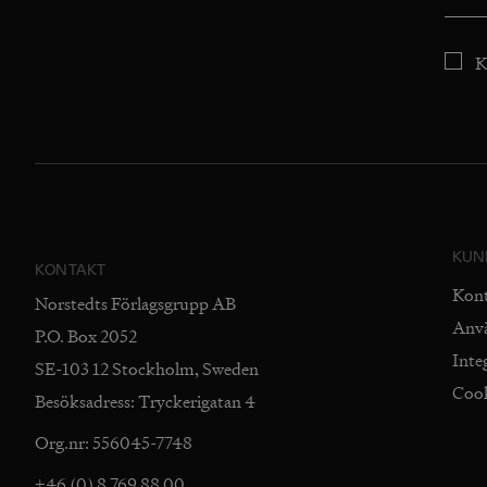
K
KUN
KONTAKT
Kon
Norstedts Förlagsgrupp AB
Anv
P.O. Box 2052
Inte
SE-103 12 Stockholm, Sweden
Coo
Besöksadress: Tryckerigatan 4
Org.nr: 556045-7748
+46 (0) 8 769 88 00