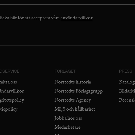
licka här för att acceptera våra
användarvillkor
DSERVICE
FÖRLAGET
PRESS
takta oss
Norstedts historia
Katalog
ändarvillkor
Norstedts Förlagsgrupp
Bildark
gritetspolicy
Norstedts Agency
Recens
kiepolicy
Miljö och hållbarhet
Jobba hos oss
Medarbetare