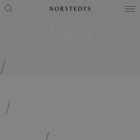
Magasin
/
Författare
/
Böcker
/