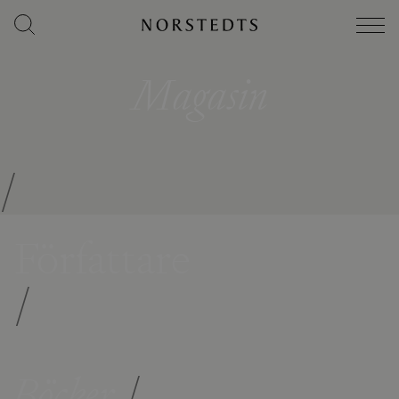
Magasin
/
Författare
/
Böcker
/