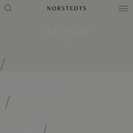
Magasin
/
Författare
/
Böcker
/